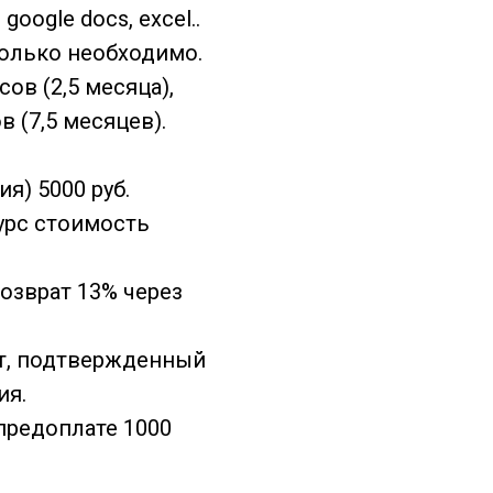
oogle docs, excel..
колько необходимо.
ов (2,5 месяца),
 (7,5 месяцев).
я) 5000 руб.
урс стоимость
возврат 13% через
ат, подтвержденный
ия.
 предоплате 1000